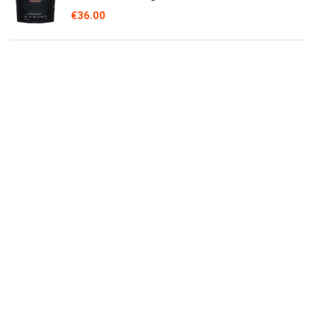
€
36.00
Nutural World - Gladde Gerookte Amandel
spread (170g)
€
9.00
Nutural World - Gladde hazelnoten- en
Johannesbrood spread (1 kg) Bekroond
product
€
30.02
Brezzo Amandelcrème, 200 g
€
13.63