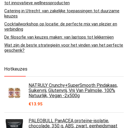
tot innovatieve wellnessproducten
Catering in Utrecht: van zakelijke toepassingen tot duurzame
keuzes
Cocktailworkshop op locatie: de perfecte mix van plezier en
verbinding
De filosofie van keuzes maken: van laptops tot lekkernijen
Wat zijn de beste strategieën voor het vinden van het perfecte
geschenk?
Hotkeuzes
NATRULY Crunchy+SuperSmooth Pindakaas,
Suikervrij, Glutenvrij, Vrij Van Palmolie, 100%
Natuurlijk, Vegan -2x500g
€
13.95
PALEOBULL PanACEA proteïne-isolatie,
chocolade, 350 g, ABS, zwart, eenheidsmaat