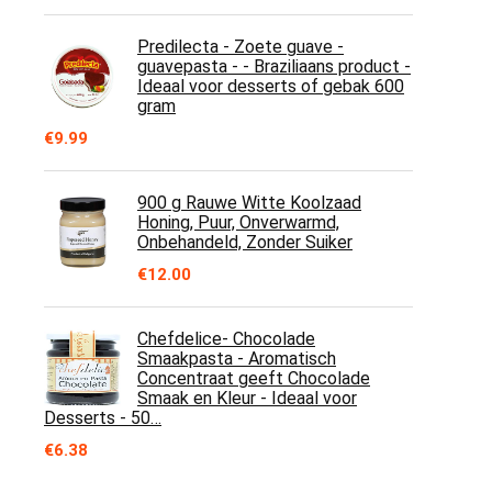
Predilecta - Zoete guave -
guavepasta - - Braziliaans product -
Ideaal voor desserts of gebak 600
gram
€
9.99
900 g Rauwe Witte Koolzaad
Honing, Puur, Onverwarmd,
Onbehandeld, Zonder Suiker
€
12.00
Chefdelice- Chocolade
Smaakpasta - Aromatisch
Concentraat geeft Chocolade
Smaak en Kleur - Ideaal voor
Desserts - 50…
€
6.38