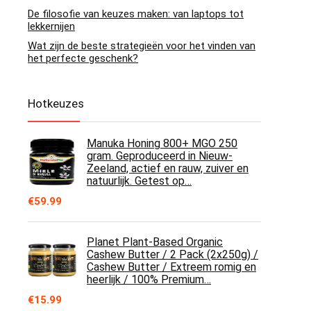
De filosofie van keuzes maken: van laptops tot
lekkernijen
Wat zijn de beste strategieën voor het vinden van
het perfecte geschenk?
Hotkeuzes
Manuka Honing 800+ MGO 250
gram. Geproduceerd in Nieuw-
Zeeland, actief en rauw, zuiver en
natuurlijk. Getest op…
€
59.99
Planet Plant-Based Organic
Cashew Butter / 2 Pack (2x250g) /
Cashew Butter / Extreem romig en
heerlijk / 100% Premium…
€
15.99