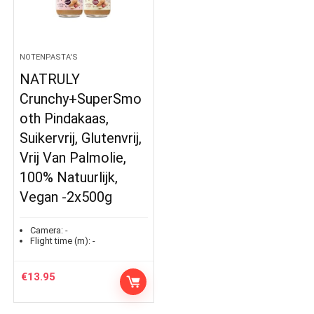
NOTENPASTA'S
NATRULY
Crunchy+SuperSmo
oth Pindakaas,
Suikervrij, Glutenvrij,
Vrij Van Palmolie,
100% Natuurlijk,
Vegan -2x500g
Camera:
-
Flight time (m):
-
€
13.95