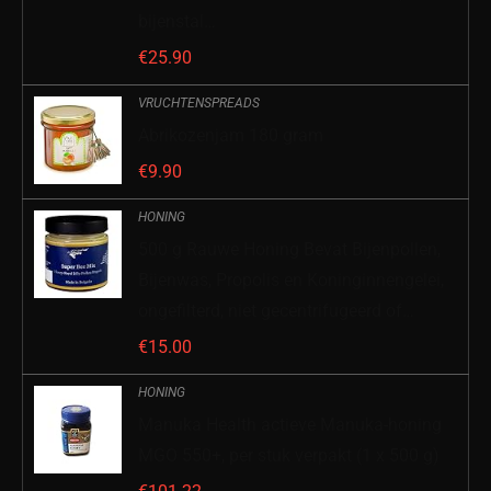
bijenstal…
€
25.90
VRUCHTENSPREADS
Abrikozenjam 180 gram
€
9.90
HONING
500 g Rauwe Honing Bevat Bijenpollen,
Bijenwas, Propolis en Koninginnengelei,
ongefilterd, niet gecentrifugeerd of…
€
15.00
HONING
Manuka Health actieve Manuka-honing
MGO 550+, per stuk verpakt (1 x 500 g)