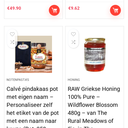
€
49.90
€
9.62
NOTENPASTA'S
HONING
Calvé pindakaas pot
RAW Griekse Honing
met eigen naam –
100% Pure –
Personaliseer zelf
Wildflower Blossom
het etiket van de pot
480g – van The
met een naam naar
Rural Meadows of