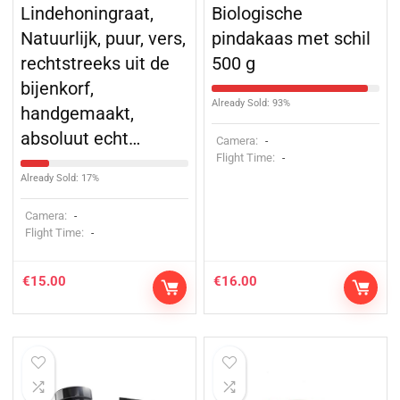
Lindehoningraat,
Biologische
Natuurlijk, puur, vers,
pindakaas met schil
rechtstreeks uit de
500 g
bijenkorf,
Already Sold: 93%
handgemaakt,
absoluut echt…
Camera:
-
Flight Time:
-
Already Sold: 17%
Camera:
-
Flight Time:
-
€
15.00
€
16.00