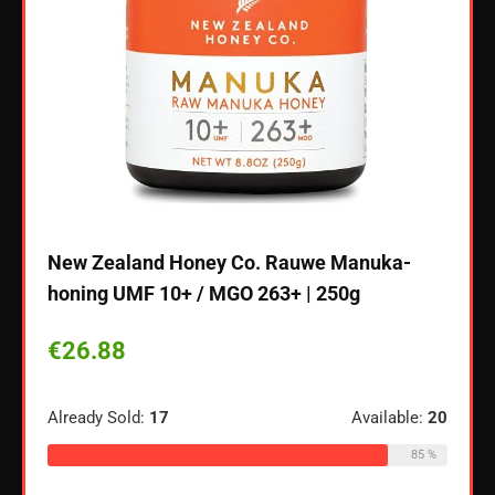
New Zealand Honey Co. Rauwe Manuka-
honing UMF 10+ / MGO 263+ | 250g
€
26.88
eid –
SANT
Already Sold:
17
Available:
20
GR.3
85 %