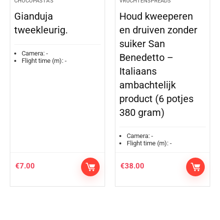
CHOCOPASTA'S
VRUCHTENSPREADS
Gianduja
Houd kweeperen
tweekleurig.
en druiven zonder
suiker San
Camera:
-
Benedetto –
Flight time (m):
-
Italiaans
ambachtelijk
product (6 potjes
380 gram)
Camera:
-
Flight time (m):
-
€
7.00
€
38.00