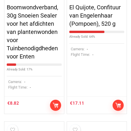
Boomwondverband,
El Quijote, Confituur
30g Snoeien Sealer
van Engelenhaar
voor het afdichten
(Pompoen), 520 g
van plantenwonden
Already Sold: 64%
voor
Tuinbenodigdheden
Camera:
-
Flight Time:
-
voor Enten
Already Sold: 17%
Camera:
-
Flight Time:
-
€
8.82
€
17.11