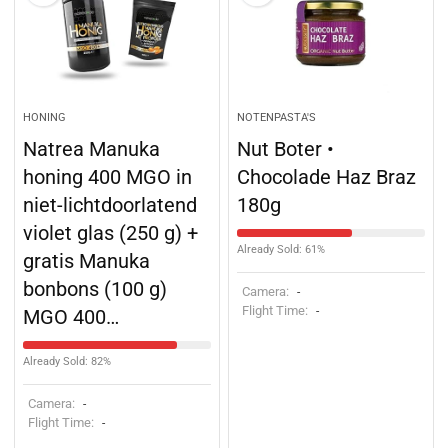
HONING
NOTENPASTA'S
Natrea Manuka
Nut Boter •
honing 400 MGO in
Chocolade Haz Braz
niet-lichtdoorlatend
180g
violet glas (250 g) +
Already Sold: 61%
gratis Manuka
bonbons (100 g)
Camera:
-
Flight Time:
-
MGO 400…
Already Sold: 82%
Camera:
-
Flight Time:
-