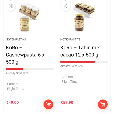
NOTENPASTA'S
NOTENPASTA'S
KoRo –
KoRo – Tahin met
Cashewpasta 6 x
cacao 12 x 500 g
500 g
Already Sold: 72%
Already Sold: 36%
Camera:
-
Flight Time:
-
Camera:
-
Flight Time:
-
€
49.00
€
57.90