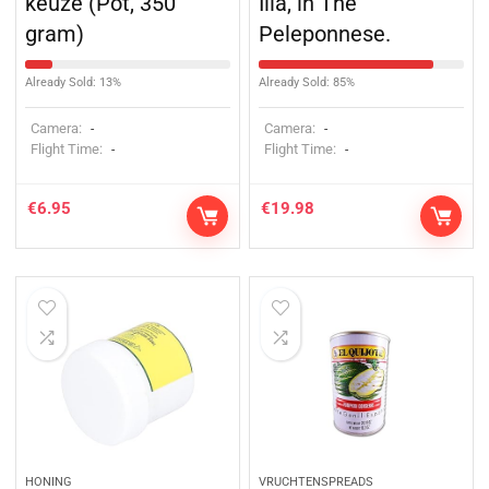
keuze (Pot, 350
Ilia, in The
gram)
Peleponnese.
Already Sold: 13%
Already Sold: 85%
Camera:
Camera:
-
-
Flight Time:
Flight Time:
-
-
€
6.95
€
19.98
HONING
VRUCHTENSPREADS