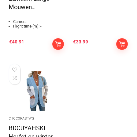
Mouwen…
Camera:
-
Flight time (m):
-
€
40.91
€
33.99
CHOCOPASTA'S
BDCUYAHSKL
Herfst en winter