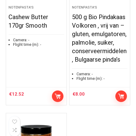
NOTENPASTA'S
NOTENPASTA'S
Cashew Butter
500 g Bio Pindakaas
170gr Smooth
Volkoren , vrij van –
gluten, emulgatoren,
Camera:
-
palmolie, suiker,
Flight time (m):
-
conserveermiddelen
, Bulgaarse pinda’s
Camera:
-
Flight time (m):
-
€
12.52
€
8.00