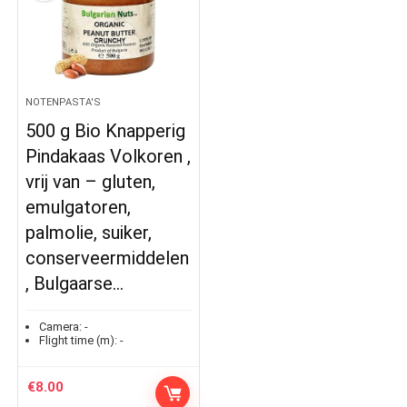
NOTENPASTA'S
500 g Bio Knapperig
Pindakaas Volkoren ,
vrij van – gluten,
emulgatoren,
palmolie, suiker,
conserveermiddelen
, Bulgaarse…
Camera:
-
Flight time (m):
-
€
8.00