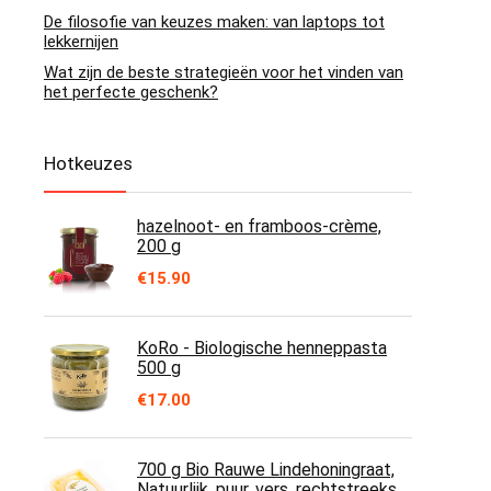
De filosofie van keuzes maken: van laptops tot
lekkernijen
Wat zijn de beste strategieën voor het vinden van
het perfecte geschenk?
Hotkeuzes
hazelnoot- en framboos-crème,
200 g
€
15.90
KoRo - Biologische henneppasta
500 g
€
17.00
700 g Bio Rauwe Lindehoningraat,
Natuurlijk, puur, vers, rechtstreeks