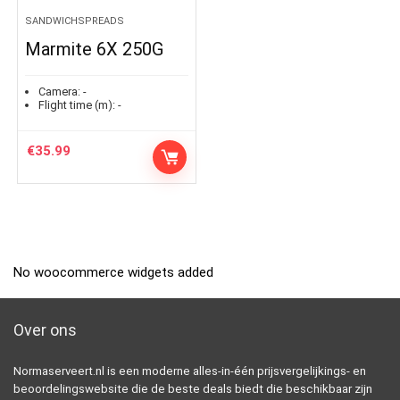
SANDWICHSPREADS
Marmite 6X 250G
Camera:
-
Flight time (m):
-
€
35.99
No woocommerce widgets added
Over ons
Normaserveert.nl is een moderne alles-in-één prijsvergelijkings- en
beoordelingswebsite die de beste deals biedt die beschikbaar zijn