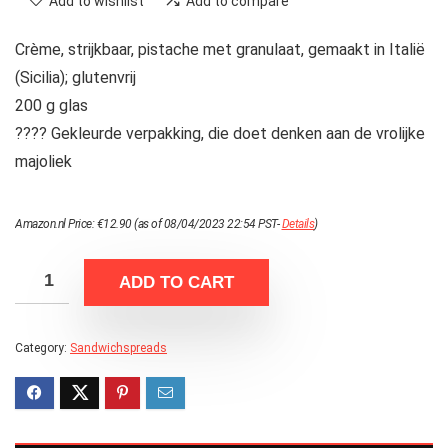
Add to wishlist
Add to compare
Crème, strijkbaar, pistache met granulaat, gemaakt in Italië
(Sicilia); glutenvrij
200 g glas
???? Gekleurde verpakking, die doet denken aan de vrolijke
majoliek
Amazon.nl Price:
€
12.90
(as of 08/04/2023 22:54 PST-
Details
)
ADD TO CART
Category:
Sandwichspreads