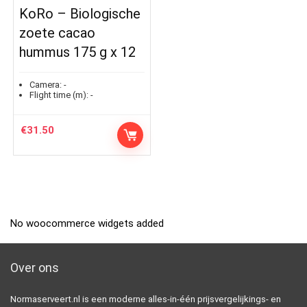
KoRo – Biologische
zoete cacao
hummus 175 g x 12
Camera:
-
Flight time (m):
-
€
31.50
No woocommerce widgets added
Over ons
Normaserveert.nl is een moderne alles-in-één prijsvergelijkings- en