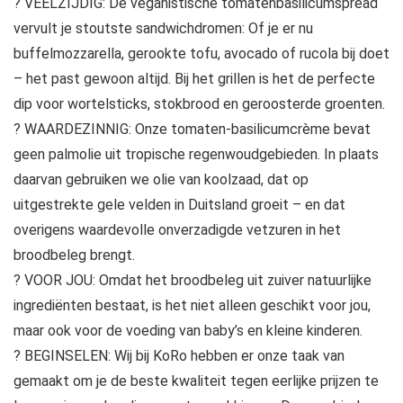
? VEELZIJDIG: De veganistische tomatenbasilicumspread
vervult je stoutste sandwichdromen: Of je er nu
buffelmozzarella, gerookte tofu, avocado of rucola bij doet
– het past gewoon altijd. Bij het grillen is het de perfecte
dip voor wortelsticks, stokbrood en geroosterde groenten.
? WAARDEZINNIG: Onze tomaten-basilicumcrème bevat
geen palmolie uit tropische regenwoudgebieden. In plaats
daarvan gebruiken we olie van koolzaad, dat op
uitgestrekte gele velden in Duitsland groeit – en dat
overigens waardevolle onverzadigde vetzuren in het
broodbeleg brengt.
? VOOR JOU: Omdat het broodbeleg uit zuiver natuurlijke
ingrediënten bestaat, is het niet alleen geschikt voor jou,
maar ook voor de voeding van baby’s en kleine kinderen.
? BEGINSELEN: Wij bij KoRo hebben er onze taak van
gemaakt om je de beste kwaliteit tegen eerlijke prijzen te