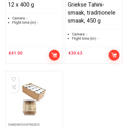
12 x 400 g
Griekse Tahini-
smaak, traditionele
Camera:
-
smaak, 450 g
Flight time (m):
-
Camera:
-
Flight time (m):
-
€
41.00
€
30.63
SANDWICHSPREADS