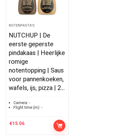
NOTENPASTA'S
NUTCHUP | De
eerste geperste
pindakaas | Heerlijke
romige
notentopping | Saus
voor pannenkoeken,
wafels, ijs, pizza | 2…
Camera:
-
Flight time (m):
-
€
15.06