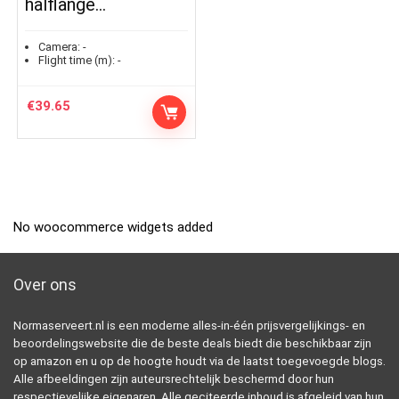
halflange…
Camera:
-
Flight time (m):
-
€
39.65
No woocommerce widgets added
Over ons
Normaserveert.nl is een moderne alles-in-één prijsvergelijkings- en
beoordelingswebsite die de beste deals biedt die beschikbaar zijn
op amazon en u op de hoogte houdt via de laatst toegevoegde blogs.
Alle afbeeldingen zijn auteursrechtelijk beschermd door hun
respectievelijke eigenaren. Alle geciteerde inhoud is afgeleid van hun