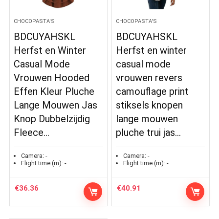
CHOCOPASTA'S
CHOCOPASTA'S
BDCUYAHSKL
BDCUYAHSKL
Herfst en Winter
Herfst en winter
Casual Mode
casual mode
Vrouwen Hooded
vrouwen revers
Effen Kleur Pluche
camouflage print
Lange Mouwen Jas
stiksels knopen
Knop Dubbelzijdig
lange mouwen
Fleece…
pluche trui jas…
Camera:
-
Camera:
-
Flight time (m):
-
Flight time (m):
-
€
36.36
€
40.91