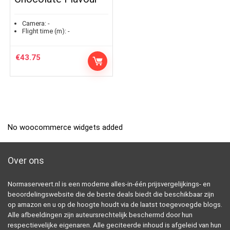
Camera:
-
Flight time (m):
-
€
43.75
No woocommerce widgets added
Over ons
Normaserveert.nl is een moderne alles-in-één prijsvergelijkings- en
beoordelingswebsite die de beste deals biedt die beschikbaar zijn
op amazon en u op de hoogte houdt via de laatst toegevoegde blogs.
Alle afbeeldingen zijn auteursrechtelijk beschermd door hun
respectievelijke eigenaren. Alle geciteerde inhoud is afgeleid van hun