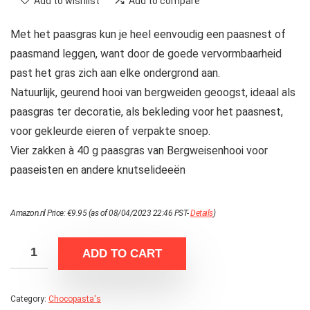
Add to wishlist
Add to compare
Met het paasgras kun je heel eenvoudig een paasnest of
paasmand leggen, want door de goede vervormbaarheid
past het gras zich aan elke ondergrond aan.
Natuurlijk, geurend hooi van bergweiden geoogst, ideaal als
paasgras ter decoratie, als bekleding voor het paasnest,
voor gekleurde eieren of verpakte snoep.
Vier zakken à 40 g paasgras van Bergweisenhooi voor
paaseisten en andere knutselideeën
Amazon.nl Price:
€
9.95
(as of 08/04/2023 22:46 PST-
Details
)
ADD TO CART
Category:
Chocopasta's