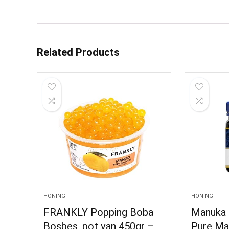
Related Products
HONING
HONING
FRANKLY Popping Boba
Manuka 
Bosbes, pot van 450gr –
Pure Ma