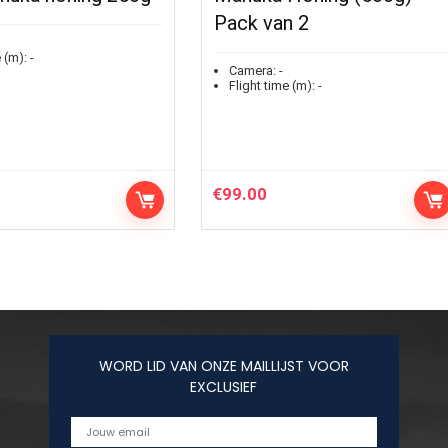
Pack van 2
 (m):
-
Camera:
-
Flight time (m):
-
€
99.00
WORD LID VAN ONZE MAILLIJST VOOR
EXCLUSIEF