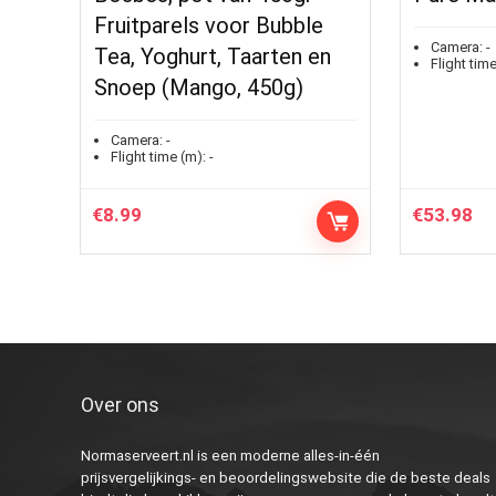
Fruitparels voor Bubble
Camera:
-
Tea, Yoghurt, Taarten en
Flight time
Snoep (Mango, 450g)
Camera:
-
Flight time (m):
-
€
8.99
€
53.98
Over ons
Normaserveert.nl is een moderne alles-in-één
prijsvergelijkings- en beoordelingswebsite die de beste deals