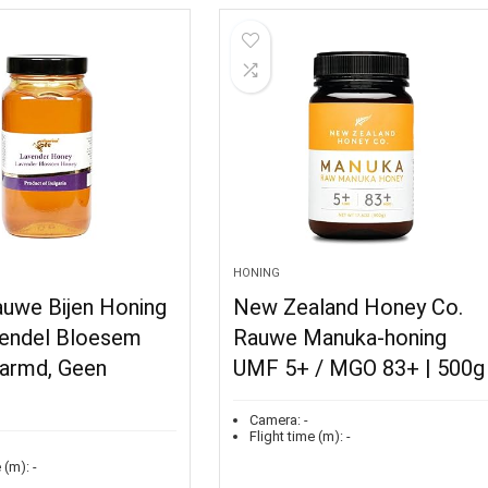
HONING
auwe Bijen Honing
New Zealand Honey Co.
endel Bloesem
Rauwe Manuka-honing
armd, Geen
UMF 5+ / MGO 83+ | 500g
Camera:
-
Flight time (m):
-
 (m):
-