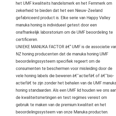
het UMF kwaliteits handelsmerk en het Fernmerk om
zekerheid te bieden dat het een Nieuw-Zeeland
gefabriceerd product is. Elke serie van Happy Valley
manuka honing is individueel getest door een
onafhankelijk laboratorium om de UMF beoordeling te
certificeren.
UNIEKE MANUKA FACTOR â€“ UMF is de associatie va
NZ honing producenten dat de manuka honing UMF
beoordelingssysteem specifiek regeert om de
consumenten te beschermen voor misleiding door de
vele honing labels die beweren â€˜actiefâ€ of â€˜bio-
actiefâ€ te zijn zonder het behalen van de UMF manuk
honing standaarden. Als een UMF lid houden we ons aa
de kwaliteitsmetingen en test regimes vereist om
gebruik te maken van de premium kwaliteit en het
beoordelingssysteem van onze Manuka producten.