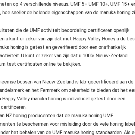
 gemeten op 4 verschillende niveaus; UMF 5+ UMF 10+, UMF 15+ e
), hoe sneller de helende eigenschappen van de manuka honing zij
ltaten die de UMF activiteit beoordeling certificeren openlijk.
 en u kunt er zeker van zijn dat met Happy Valley Honey u de be
manuka honing is getest en geverifieerd door een onafhankelijk
ctiviteit. U kunt er zeker van zijn dat u 100% Nieuw-Zeeland
 test certificaten online te bekijken.
heemse bossen van Nieuw-Zeeland is lab-gecertificeerd aan de
andelsmerk en het Fernmerk om zekerheid te bieden dat het ee
n Happy Valley manuka honing is individueel getest door een
certificeren.
n NZ honing producenten dat de manuka honing UMF
enten te beschermen voor misleiding door de vele honing labe
zonder het behalen van de UMF manuka honing standaarden. Als 