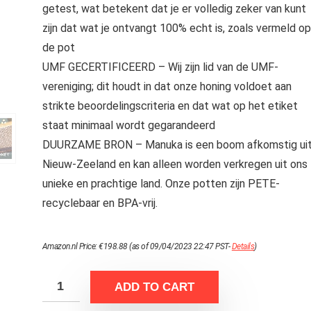
getest, wat betekent dat je er volledig zeker van kunt
zijn dat wat je ontvangt 100% echt is, zoals vermeld op
de pot
UMF GECERTIFICEERD – Wij zijn lid van de UMF-
vereniging; dit houdt in dat onze honing voldoet aan
strikte beoordelingscriteria en dat wat op het etiket
staat minimaal wordt gegarandeerd
DUURZAME BRON – Manuka is een boom afkomstig ui
Nieuw-Zeeland en kan alleen worden verkregen uit ons
unieke en prachtige land. Onze potten zijn PETE-
recyclebaar en BPA-vrij.
Amazon.nl Price:
€
198.88
(as of 09/04/2023 22:47 PST-
Details
)
ADD TO CART