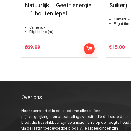
Natuurlijk – Geeft energie
Suiker)
– 1 houten lepel…
Camera:
-
Flight time
Camera:
-
Flight time (m):
-
€
69.99
€
15.00
Over ons
Normaserveert.nl is een moderne alles-in-één
prijsvergelijkings- en beoordelingswebsite die de beste deals
biedt die beschikbaar zijn op amazon en u op de hoogte houdt
via de laatst toegevoegde blogs. Alle afbeeldingen zijn