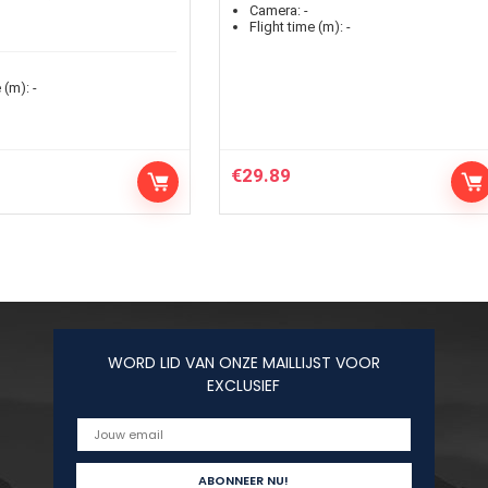
Camera:
-
Flight time (m):
-
 (m):
-
€
29.89
WORD LID VAN ONZE MAILLIJST VOOR
EXCLUSIEF