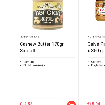
NOTENPASTA'S
NOTENPASTA
Cashew Butter 170gr
Calvé Pi
Smooth
x 350 g
Camera:
-
Camera:
-
Flight time (m):
-
Flight time
€
12.52
€
15.94