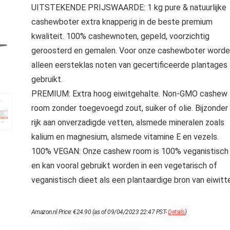
UITSTEKENDE PRIJSWAARDE: 1 kg pure & natuurlijke
cashewboter extra knapperig in de beste premium
kwaliteit. 100% cashewnoten, gepeld, voorzichtig
geroosterd en gemalen. Voor onze cashewboter word
alleen eersteklas noten van gecertificeerde plantages
gebruikt.
PREMIUM: Extra hoog eiwitgehalte. Non-GMO cashew
room zonder toegevoegd zout, suiker of olie. Bijzonder
rijk aan onverzadigde vetten, alsmede mineralen zoals
kalium en magnesium, alsmede vitamine E en vezels.
100% VEGAN: Onze cashew room is 100% veganistisch
en kan vooral gebruikt worden in een vegetarisch of
veganistisch dieet als een plantaardige bron van eiwitt
Amazon.nl Price:
€
24.90
(as of 09/04/2023 22:47 PST-
Details
)