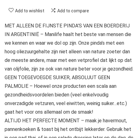
Add to wishlist
Add to compare
MET ALLEEN DE FIJNSTE PINDA’S VAN EEN BOERDERIJ
IN ARGENTINIË – Manilife haalt het beste van mensen die
we kennen en waar we dol op zijn. Onze pinda’s met een
hoog oliezuurgehalte zijn niet alleen van nature zoeter dan
de meeste andere, maar met een vetprofiel dat lijkt op dat
van olijfolie, zijn ze ook van nature beter voor je gezondheid.
GEEN TOEGEVOEGDE SUIKER, ABSOLUUT GEEN
PALMOLIE – Hoewel onze producten een scala aan
gezondheidsvoordelen bieden (veel enkelvoudig
onverzadigde vetzuren, veel eiwitten, weinig suiker…etc.)
gaat het voor ons allemaal om de smaak!
ALTIJD HET PERFECTE MOMENT – maak je havermout,
pannenkoeken & toast bij het ontbijt lekkerder. Gebruik het
in een pad thai, of in een salade dressing later op de dag, de