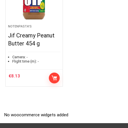
NOTENPASTA'S
Jif Creamy Peanut
Butter 454 g
Camera:
-
Flight time (m):
-
€
8.13
No woocommerce widgets added