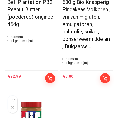
Bell Plantation PB2
500 g Bio Knapperig
Peanut Butter
Pindakaas Volkoren ,
(poedered) origineel
vrij van – gluten,
454g
emulgatoren,
palmolie, suiker,
Camera:
-
conserveermiddelen
Flight time (m):
-
, Bulgaarse…
Camera:
-
Flight time (m):
-
€
22.99
€
8.00