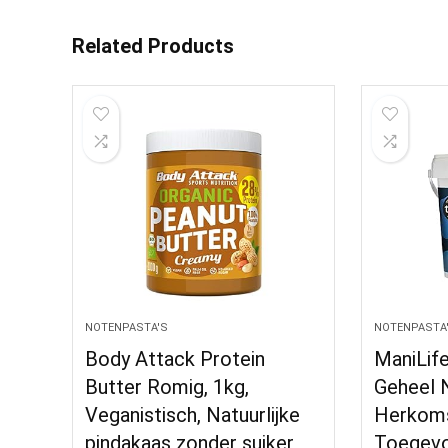
Related Products
NOTENPASTA'S
NOTENPASTA
Body Attack Protein
ManiLif
Butter Romig, 1kg,
Geheel N
Veganistisch, Natuurlijke
Herkoms
pindakaas zonder suiker,
Toegevo