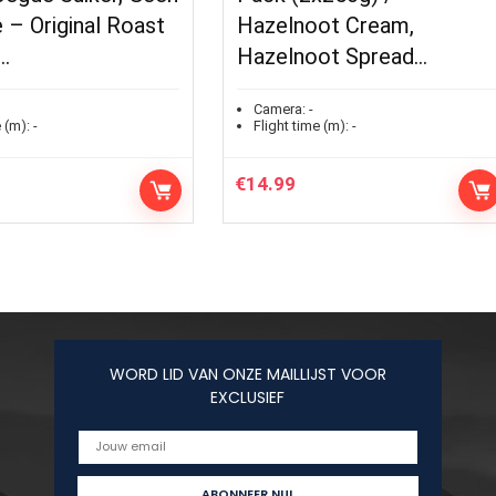
 – Original Roast
Hazelnoot Cream,
…
Hazelnoot Spread…
Camera:
-
 (m):
-
Flight time (m):
-
€
14.99
WORD LID VAN ONZE MAILLIJST VOOR
EXCLUSIEF