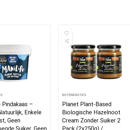
'S
NOTENPASTA'S
e Pindakaas –
Planet Plant-Based
atuurlijk, Enkele
Biologische Hazelnoot
t, Geen
Cream Zonder Suiker 2
egde Suiker, Geen
Pack (2x250g) /