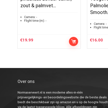
zout & palmvet…
Palmolie
Smooth
Camera:
-
Flight time (m):
-
Camera:
-
Flight time
€
19.99
€
16.00
Over ons
Normaserveert.nl is een moderne alles-in-één
prijsvergelijkings- en beoordelingswebsite die de beste deals
biedt die beschikbaar zijn op amazon en u op de hoogte houdt
via de laatst toegevoegde blogs. Alle afbeeldingen zijn