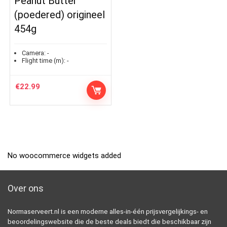
Peanut Butter
(poedered) origineel
454g
Camera:
-
Flight time (m):
-
€
22.99
No woocommerce widgets added
Over ons
Normaserveert.nl is een moderne alles-in-één prijsvergelijkings- en
beoordelingswebsite die de beste deals biedt die beschikbaar zijn