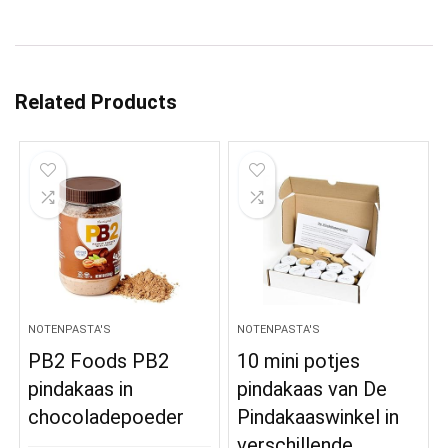
Related Products
NOTENPASTA'S
NOTENPASTA'S
PB2 Foods PB2
10 mini potjes
pindakaas in
pindakaas van De
chocoladepoeder
Pindakaaswinkel in
verschillende