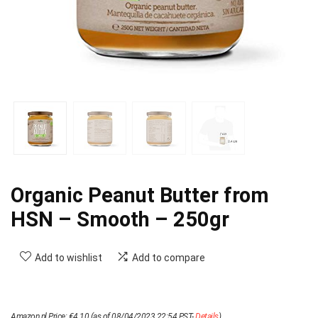
Organic Peanut Butter from
HSN – Smooth – 250gr
Add to wishlist
Add to compare
Amazon.nl Price:
€
4.10
(as of 08/04/2023 22:54 PST-
Details
)