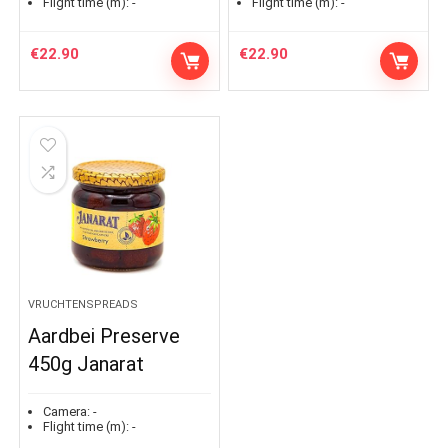
Flight time (m):
-
Flight time (m):
-
€
22.90
€
22.90
VRUCHTENSPREADS
Aardbei Preserve
450g Janarat
Camera:
-
Flight time (m):
-