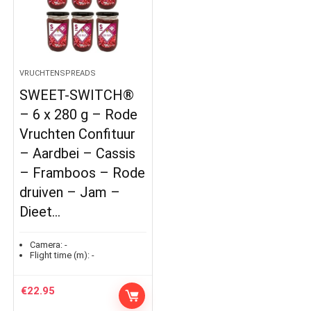
VRUCHTENSPREADS
SWEET-SWITCH®
– 6 x 280 g – Rode
Vruchten Confituur
– Aardbei – Cassis
– Framboos – Rode
druiven – Jam –
Dieet…
Camera:
-
Flight time (m):
-
€
22.95