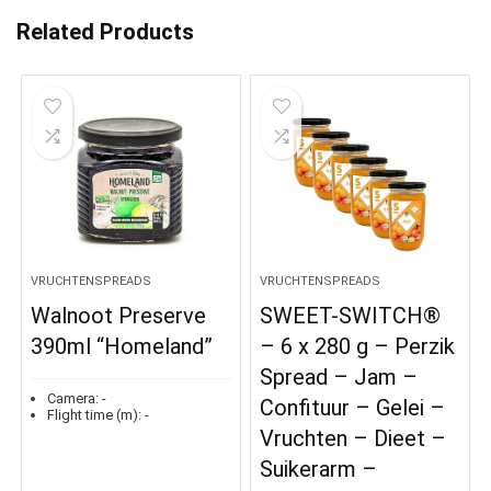
Related Products
VRUCHTENSPREADS
VRUCHTENSPREADS
Walnoot Preserve
SWEET-SWITCH®
390ml “Homeland”
– 6 x 280 g – Perzik
Spread – Jam –
Camera:
-
Confituur – Gelei –
Flight time (m):
-
Vruchten – Dieet –
Suikerarm –