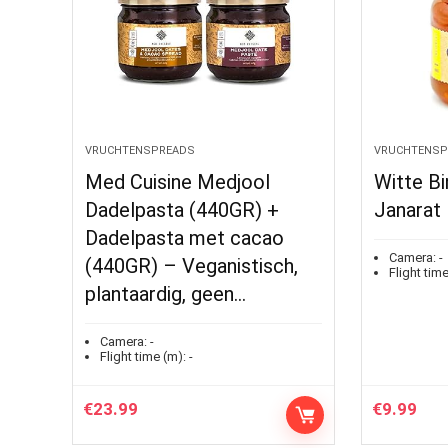
VRUCHTENSPREADS
VRUCHTENSP
Med Cuisine Medjool
Witte B
Dadelpasta (440GR) +
Janarat
Dadelpasta met cacao
Camera:
-
(440GR) – Veganistisch,
Flight time
plantaardig, geen…
Camera:
-
Flight time (m):
-
€
23.99
€
9.99