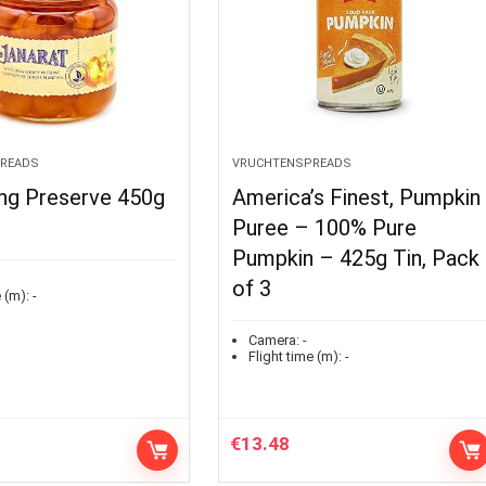
READS
VRUCHTENSPREADS
ing Preserve 450g
America’s Finest, Pumpkin
Puree – 100% Pure
Pumpkin – 425g Tin, Pack
of 3
 (m):
-
Camera:
-
Flight time (m):
-
€
13.48