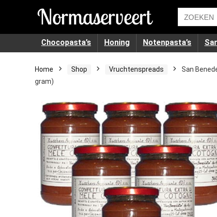
Chocopasta’s
Honing
Notenpasta’s
Sa
Home
Shop
Vruchtenspreads
San Benedet
gram)