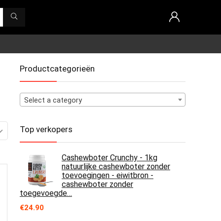
Productcategorieën
Select a category
Top verkopers
Cashewboter Crunchy - 1kg
natuurlijke cashewboter zonder
toevoegingen - eiwitbron -
cashewboter zonder
toegevoegde…
€
24.90