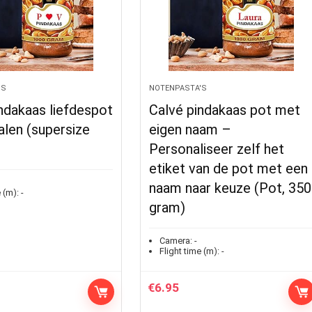
'S
NOTENPASTA'S
ndakaas liefdespot
Calvé pindakaas pot met
ialen (supersize
eigen naam –
Personaliseer zelf het
etiket van de pot met een
naam naar keuze (Pot, 350
 (m):
-
gram)
Camera:
-
Flight time (m):
-
€
6.95