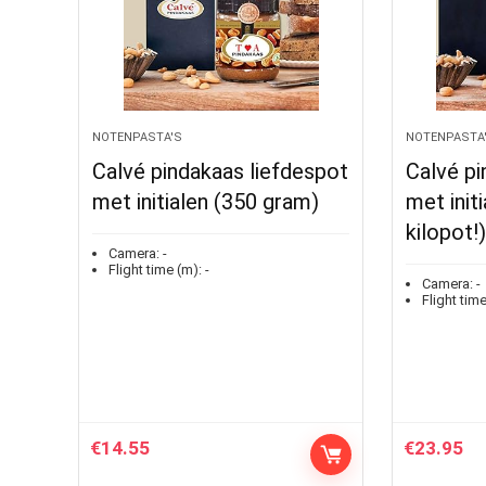
NOTENPASTA'S
NOTENPASTA
Calvé pindakaas liefdespot
Calvé pi
met initialen (350 gram)
met init
kilopot!)
Camera:
-
Flight time (m):
-
Camera:
-
Flight time
€
14.55
€
23.95