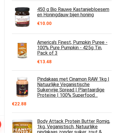
450 g Bio Rauwe Kastanjebloesem
en Honingdauw bijen honing
€
10.00
America's Finest, Pumpkin Puree -
100% Pure Pumpkin - 425g Tin,
Pack of 3
€
13.48
Pindakaas met Cinamon RAW 1kg |
Natuurlijke Veganistische
Suikervrije Spread | Plantaardige
Proteïne | 100% Superfood…
€
22.88
Body Attack Protein Butter Romig,
1kg, Veganistisch, Natuurlijke
pindakaas zonder suiker, zout &