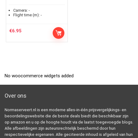
Camera:
-
Flight time (m):
-
€
6.95
No woocommerce widgets added
Over ons
Normaserveert.nl is een moderne alles-in-één prijsvergelijkings- en
beoordelingswebsite die de beste deals biedt die beschikbaar zijn
op amazon en u op de hoogte houdt via de laatst toegevoegde blogs.
Alle afbeeldingen zijn auteursrechtelijk beschermd door hun
respectievelijke eigenaren. Alle geciteerde inhoud is afgeleid van hun