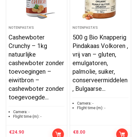
NOTENPASTA'S
NOTENPASTA'S
Cashewboter
500 g Bio Knapperig
Crunchy – 1kg
Pindakaas Volkoren ,
natuurlijke
vrij van – gluten,
cashewboter zonder
emulgatoren,
toevoegingen –
palmolie, suiker,
eiwitbron –
conserveermiddelen
cashewboter zonder
, Bulgaarse…
toegevoegde…
Camera:
-
Flight time (m):
-
Camera:
-
Flight time (m):
-
€
24.90
€
8.00